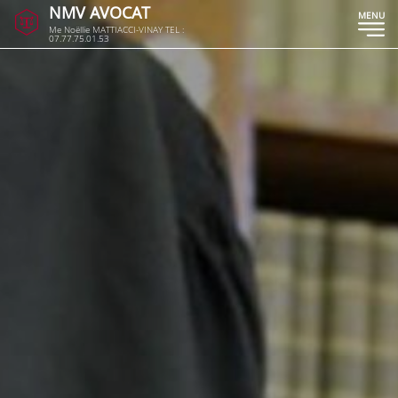
NMV AVOCAT
MENU
Me Noëllie MATTIACCI-VINAY TEL :
07.77.75.01.53